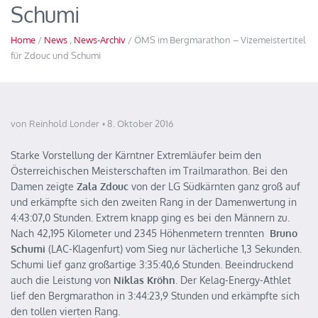
Schumi
Home
/
News
,
News-Archiv
/ ÖMS im Bergmarathon – Vizemeistertitel
für Zdouc und Schumi
von Reinhold Londer
8. Oktober 2016
Starke Vorstellung der Kärntner Extremläufer beim den
Österreichischen Meisterschaften im Trailmarathon. Bei den
Damen zeigte
Zala Zdouc
von der LG Südkärnten ganz groß auf
und erkämpfte sich den zweiten Rang in der Damenwertung in
4:43:07,0 Stunden. Extrem knapp ging es bei den Männern zu.
Nach 42,195 Kilometer und 2345 Höhenmetern trennten
Bruno
Schumi
(LAC-Klagenfurt) vom Sieg nur lächerliche 1,3 Sekunden.
Schumi lief ganz großartige 3:35:40,6 Stunden. Beeindruckend
auch die Leistung von
Niklas Kröhn
. Der Kelag-Energy-Athlet
lief den Bergmarathon in 3:44:23,9 Stunden und erkämpfte sich
den tollen vierten Rang.