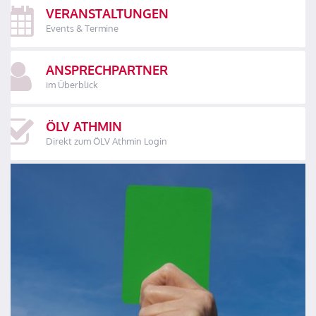
VERANSTALTUNGEN
Events & Termine
ANSPRECHPARTNER
im Überblick
ÖLV ATHMIN
Direkt zum ÖLV Athmin Login