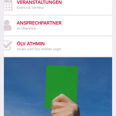
VERANSTALTUNGEN
Events & Termine
ANSPRECHPARTNER
im Überblick
ÖLV ATHMIN
Direkt zum ÖLV Athmin Login