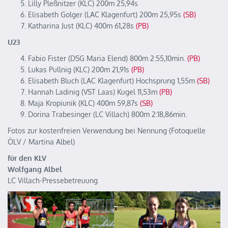
Lilly Pleßnitzer (KLC) 200m 25,94s
Elisabeth Golger (LAC Klagenfurt) 200m 25,95s
(SB)
Katharina Just (KLC) 400m 61,28s
(PB)
U23
Fabio Fister (DSG Maria Elend) 800m 2:55,10min.
(PB)
Lukas Pullnig (KLC) 200m 21,91s
(PB)
Elisabeth Bluch (LAC Klagenfurt) Hochsprung 1,55m
(SB)
Hannah Ladinig (VST Laas) Kugel 11,53m
(PB)
Maja Kropiunik (KLC) 400m 59,87s
(SB)
Dorina Trabesinger (LC Villach) 800m 2:18,86min.
Fotos zur kostenfreien Verwendung bei Nennung (Fotoquelle
ÖLV / Martina Albel)
für den KLV
Wolfgang Albel
LC Villach-Pressebetreuung