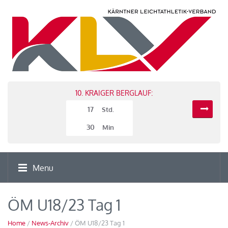
10. KRAIGER BERGLAUF:
17
Std.
30
Min
Menu
ÖM U18/23 Tag 1
Home
/
News-Archiv
/ ÖM U18/23 Tag 1