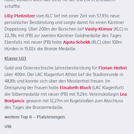
schaffte.
Lilly Pleßnitzer
vom KLC lief mit einer Zeit von 57,93s neue
persönlicher Bestleistung und sorgte damit für einen Kärntner
Doppelsieg. Über 200m der Burschen lief
Vasily
Klimov
(KLC) in
22,78s mit (PB) zur zweiten Kärntner Goldmedaille des Tages.
Ebenfalls mit neuer (PB) holte
Agota Schekk
(KLC) über 100m
Hürden in 15,02s die Bronze Medaille.
Klasse U23
Gold und Österreichische Jahresbestleistung für
Florian Herbst
über 400m. Der LAC Klagenfurt Athlet lief die Stadionrunde in
48,81s und konnte sich über den Meistertitel freuen. Im
Dreisprung der Frauen holte
Elisabeth Bluch
(LAC Klagenfurt)
die Silbermedaille mit neuer (PB) mit 11,21m. Vereinskollegin
Lea
Bostjancic
gewann mit 12,27m im Kugelstoßen zum Abschluss
des Tages die Bronzemedaille.
weitere Top 8 – Platzierungen:
U18