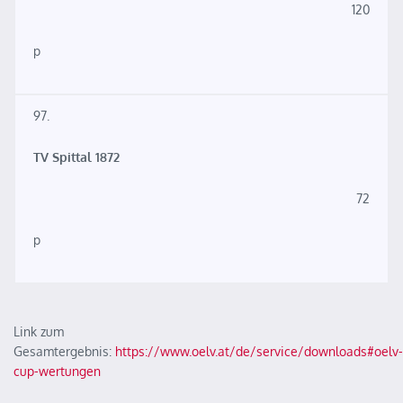
120
p
97.
TV Spittal 1872
72
p
Link zum
Gesamtergebnis:
https://www.oelv.at/de/service/downloads#oelv-
cup-wertungen