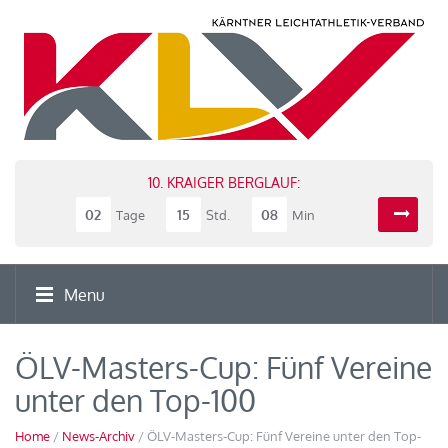
10. KRAIGER BERGLAUF:
02
15
08
Tage
Std.
Min
Menu
ÖLV-Masters-Cup: Fünf Vereine
unter den Top-100
Home
/
News-Archiv
/ ÖLV-Masters-Cup: Fünf Vereine unter den Top-