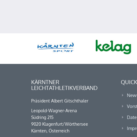
KÄRNTNER
QUICK
LEICHTATHLETIKVERBAND
New
Präsident Albert Gitschthaler
Vors
Leopold-Wagner-Arena
Date
Südring 215
9020 Klagenfurt/Wörthersee
Impr
Kärnten, Österreich