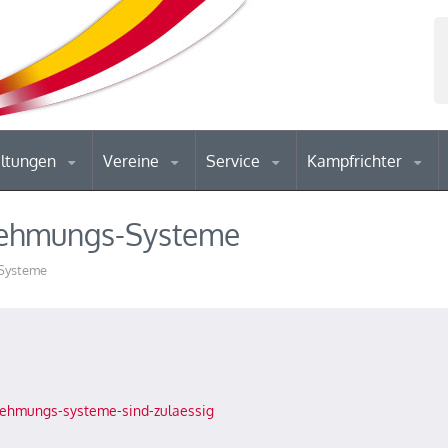
altungen
Vereine
Service
Kampfrichter
tnehmungs-Systeme
-Systeme
nehmungs-systeme-sind-zulaessig