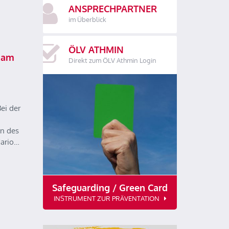
ANSPRECHPARTNER
im Überblick
ÖLV ATHMIN
 am
Direkt zum ÖLV Athmin Login
ei der
n des
Mario…
Safeguarding / Green Card
INSTRUMENT ZUR PRÄVENTATION