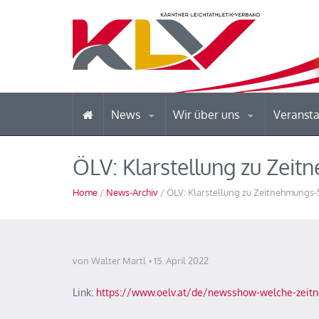
News
Wir über uns
Veranst
ÖLV: Klarstellung zu Zei
Home
/
News-Archiv
/ ÖLV: Klarstellung zu Zeitnehmungs
von Walter Martl
15. April 2022
Link:
https://www.oelv.at/de/newsshow-welche-zeit