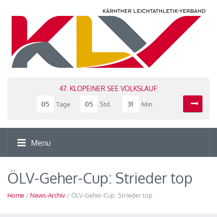
47. KLOPEINER SEE VOLKSLAUF:
05
05
31
Tage
Std.
Min
Menu
ÖLV-Geher-Cup: Strieder top
Home
/
News-Archiv
/ ÖLV-Geher-Cup: Strieder top