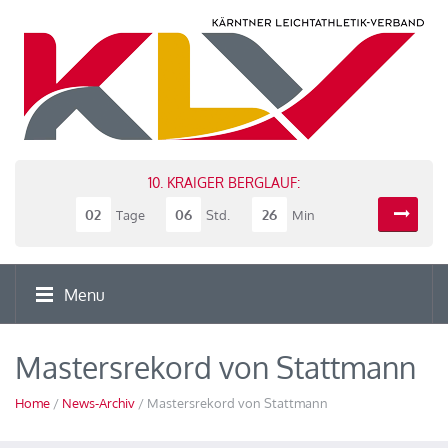
10. KRAIGER BERGLAUF:
02
06
26
Tage
Std.
Min
Menu
Mastersrekord von Stattmann
Home
/
News-Archiv
/ Mastersrekord von Stattmann