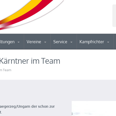
altungen
Vereine
Service
Kampfrichter
 Kärntner im Team
im Team
laegerzeg/Ungarn der schon zur
.