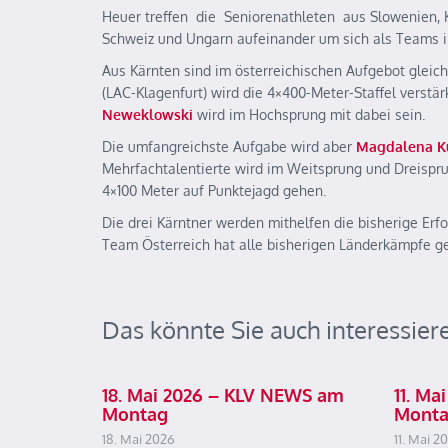
Heuer treffen die Seniorenathleten aus Slowenien, K
Schweiz und Ungarn aufeinander um sich als Teams 
Aus Kärnten sind im österreichischen Aufgebot gleich
(LAC-Klagenfurt) wird die 4×400-Meter-Staffel verstä
Neweklowski
wird im Hochsprung mit dabei sein.
Die umfangreichste Aufgabe wird aber
Magdalena K
Mehrfachtalentierte wird im Weitsprung und Dreisprun
4×100 Meter auf Punktejagd gehen.
Die drei Kärntner werden mithelfen die bisherige Erf
Team Österreich hat alle bisherigen Länderkämpfe 
Das könnte Sie auch interessier
18. Mai 2026 – KLV NEWS am
11. M
Montag
Mont
18. Mai 2026
11. Mai 2