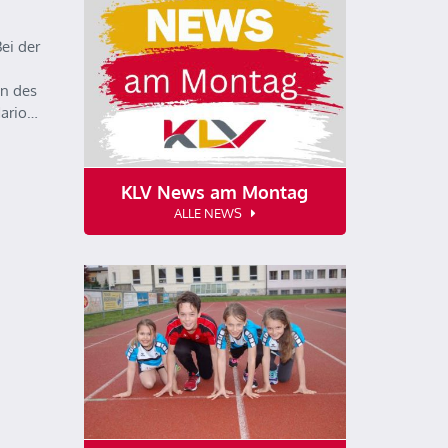
ei der
n des
Mario…
KLV News am Montag
ALLE NEWS