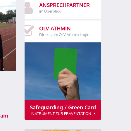
ANSPRECHPARTNER
im Überblick
ÖLV ATHMIN
Direkt zum ÖLV Athmin Login
Safeguarding / Green Card
INSTRUMENT ZUR PRÄVENTATION
 am