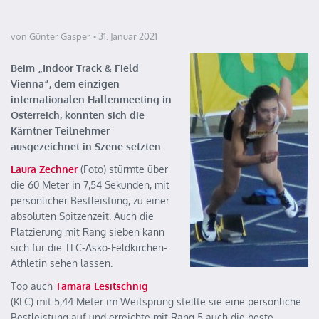
von Günter Gasper
31. Januar 2021
Beim „Indoor Track & Field
Vienna“, dem einzigen
internationalen Hallenmeeting in
Österreich, konnten sich die
Kärntner Teilnehmer
ausgezeichnet in Szene setzten.
Laura Zechner
(Foto) stürmte über
die 60 Meter in 7,54 Sekunden, mit
persönlicher Bestleistung, zu einer
absoluten Spitzenzeit. Auch die
Platzierung mit Rang sieben kann
sich für die TLC-Askö-Feldkirchen-
Athletin sehen lassen.
Top auch
Tamara Lesitschnig
(KLC) mit 5,44 Meter im Weitsprung stellte sie eine persönliche
Bestleistung auf und erreichte mit Rang 5 auch die beste