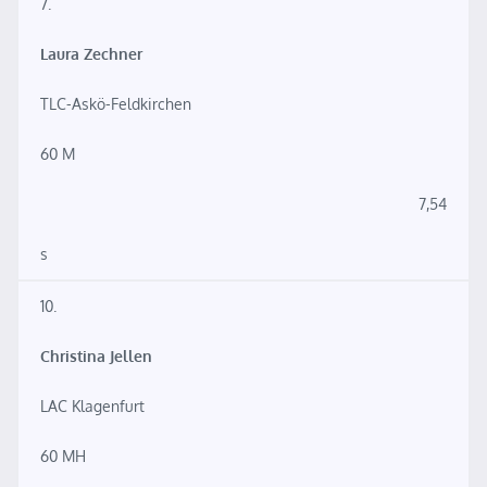
7.
Laura Zechner
TLC-Askö-Feldkirchen
60 M
7,54
s
10.
Christina Jellen
LAC Klagenfurt
60 MH