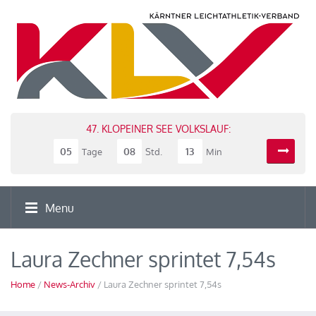
47. KLOPEINER SEE VOLKSLAUF:
05
08
13
Tage
Std.
Min
Menu
Laura Zechner sprintet 7,54s
Home
/
News-Archiv
/ Laura Zechner sprintet 7,54s