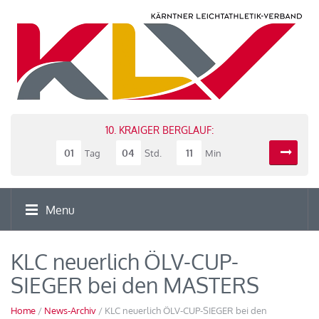
10. KRAIGER BERGLAUF:
01
04
11
Tag
Std.
Min
Menu
KLC neuerlich ÖLV-CUP-
SIEGER bei den MASTERS
Home
/
News-Archiv
/ KLC neuerlich ÖLV-CUP-SIEGER bei den