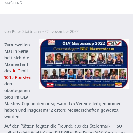
MASTERS
von Peter Stattmann
22. November 2022
Zum zweiten
Mal in Serie
holt sich die
Mannschaft
des
KLC
mit
1045 Punkten
den
überlegenen
Sieg im ÖLV
Masters-Cup an dem insgesamt 175 Vereine teilgenommen
haben und insgesamt 12 österr. Meisterschaften gewertet
wurden.
Auf den Plätzen folgten die Freunde aus der Steiermark –
SU
Leibnitz
(669 Punkte) und
KUS ÖBV Pro Team
(663 Punkte) aus