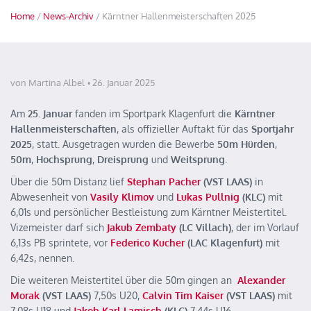
Home
/
News-Archiv
/ Kärntner Hallenmeisterschaften 2025
von Martina Albel
26. Januar 2025
Am
25. Januar
fanden im Sportpark Klagenfurt die
Kärntner
Hallenmeisterschaften
, als offizieller Auftakt für das
Sportjahr
2025
, statt. Ausgetragen wurden die Bewerbe
50m Hürden
,
50m
,
Hochsprung
,
Dreisprung
und
Weitsprung
.
Über die 50m Distanz lief
Stephan Pacher
(VST LAAS)
in
Abwesenheit von
Vasily Klimov
und
Lukas Pullnig
(KLC)
mit
6,01s und persönlicher Bestleistung zum Kärntner Meistertitel.
Vizemeister darf sich
Jakub Zembaty
(LC Villach)
, der im Vorlauf
6,13s PB sprintete, vor
Federico Kucher
(LAC Klagenfurt)
mit
6,42s, nennen.
Die weiteren Meistertitel über die 50m gingen an
Alexander
Morak
(VST LAAS)
7,50s U20,
Calvin Tim Kaiser
(VST LAAS)
mit
7,08s U18 und
Jakob Karl Lamisch
(KLC)
7,44s U16.