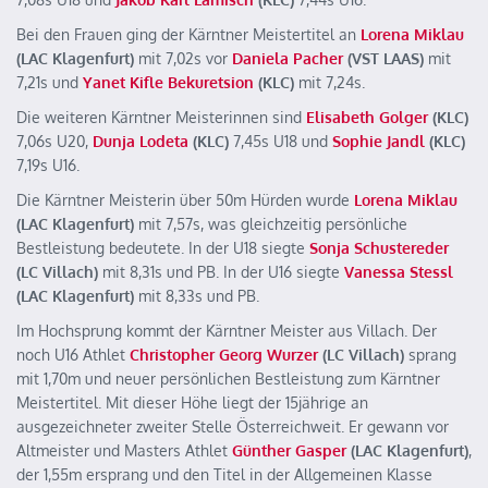
Bei den Frauen ging der Kärntner Meistertitel an
Lorena Miklau
(LAC Klagenfurt)
mit 7,02s vor
Daniela Pacher
(VST LAAS)
mit
7,21s und
Yanet Kifle Bekuretsion
(KLC)
mit 7,24s.
Die weiteren Kärntner Meisterinnen sind
Elisabeth Golger
(KLC)
7,06s U20,
Dunja Lodeta
(KLC)
7,45s U18 und
Sophie Jandl
(KLC)
7,19s U16.
Die Kärntner Meisterin über 50m Hürden wurde
Lorena Miklau
(LAC Klagenfurt)
mit 7,57s, was gleichzeitig persönliche
Bestleistung bedeutete. In der U18 siegte
Sonja Schustereder
(LC Villach)
mit 8,31s und PB. In der U16 siegte
Vanessa Stessl
(LAC Klagenfurt)
mit 8,33s und PB.
Im Hochsprung kommt der Kärntner Meister aus Villach. Der
noch U16 Athlet
Christopher Georg Wurzer
(LC Villach)
sprang
mit 1,70m und neuer persönlichen Bestleistung zum Kärntner
Meistertitel. Mit dieser Höhe liegt der 15jährige an
ausgezeichneter zweiter Stelle Österreichweit. Er gewann vor
Altmeister und Masters Athlet
Günther Gasper
(LAC Klagenfurt)
,
der 1,55m ersprang und den Titel in der Allgemeinen Klasse