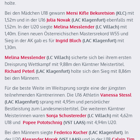
holte.
Bei den Mädchen U18 gewann
Mersi Kifle Bekuretsion
(KLC)
mit
1,52m und in der U16
Julia Novak
(LAC Klagenfurt)
ebenfalls mit
1,52m. In der U20 siegte
Melina Messlender
(LC Villach)
mit
1,40m. Einen neuen Österreichischen Mastersrekord W55 und
Sieg in der AK gab es für
Ingrid Bluch
(LAC Klagenfurt)
mit
1,30m.
Melina Messlender
(LC Villach)
sicherte sich bei ihrem ersten
Dreisprung Wettkampf mit 9,88m den Kärntner Meistertitel.
Richard Peterl
(LAC Klagenfurt)
holte sich den Sieg mit 8,86m
bei den Männern.
Für die beste Weite im Weitsprung sorgte eine der jüngsten
teilnehmenden Kärntnerinnen. Die U16 Athletin
Vanessa Stessl
(LAC Klagenfurt)
sprang mit 4,95m und persönlicher
Bestleistung zum Landesmeistertitel. Die weiteren Kärntner
Meisterinnen waren
Sonja Schustereder
(LC Villach)
mit 4,62m
U18 und
Popee Pototschnig
(VST LAAS)
mit 4,94m U20.
Bei den Männern siegte
Federico Kucher
(LAC Klagenfurt)
. In
der U20
Alexander Morak
(VST LAAS)
und in der U18
Calvin Tim