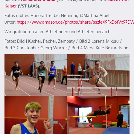
Kaiser
(VST LAAS)
.
Fotos gibt es Honorarfrei bei Nennung ©️Martina Albel
unter:
https://www.amazon.de/photos/share/sszleX9FxD6fVx97D
Wir gratulieren allen Athletinnen und Athleten herzlich!
Fotos: Bild 1 Kucher, Pacher, Zembaty / Bild 2 Lorena Miklau /
Bild 3 Christopher Georg Wurzer / Bild 4 Mersi Kifle Bekuretsion