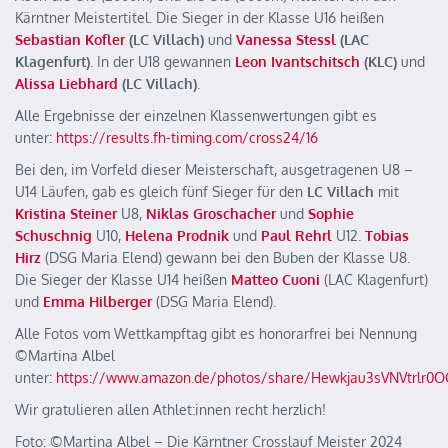
Kärntner Meistertitel. Die Sieger in der Klasse U16 heißen
Sebastian Kofler
(LC Villach)
und
Vanessa Stessl
(LAC
Klagenfurt)
. In der U18 gewannen
Leon Ivantschitsch
(KLC)
und
Alissa Liebhard
(LC Villach)
.
Alle Ergebnisse der einzelnen Klassenwertungen gibt es
unter:
https://results.fh-timing.com/cross24/16
Bei den, im Vorfeld dieser Meisterschaft, ausgetragenen U8 –
U14 Läufen, gab es gleich fünf Sieger für den
LC Villach
mit
Kristina Steiner
U8,
Niklas Groschacher
und
Sophie
Schuschnig
U10,
Helena Prodnik
und
Paul Rehrl
U12.
Tobias
Hirz
(DSG Maria Elend) gewann bei den Buben der Klasse U8.
Die Sieger der Klasse U14 heißen
Matteo Cuoni
(LAC Klagenfurt)
und
Emma Hilberger
(DSG Maria Elend).
Alle Fotos vom Wettkampftag gibt es honorarfrei bei Nennung
©️Martina Albel
unter:
https://www.amazon.de/photos/share/Hewkjau3sVNVtrlr
Wir gratulieren allen Athlet:innen recht herzlich!
Foto: ©️Martina Albel – Die Kärntner Crosslauf Meister 2024