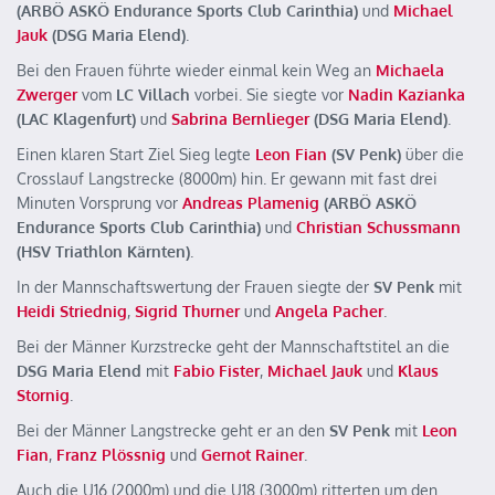
(ARBÖ ASKÖ Endurance Sports Club Carinthia)
und
Michael
Jauk
(DSG Maria Elend)
.
Bei den Frauen führte wieder einmal kein Weg an
Michaela
Zwerger
vom
LC Villach
vorbei. Sie siegte vor
Nadin Kazianka
(LAC Klagenfurt)
und
Sabrina Bernlieger
(DSG Maria Elend)
.
Einen klaren Start Ziel Sieg legte
Leon Fian
(SV Penk)
über die
Crosslauf Langstrecke (8000m) hin. Er gewann mit fast drei
Minuten Vorsprung vor
Andreas Plamenig
(ARBÖ ASKÖ
Endurance Sports Club Carinthia)
und
Christian Schussmann
(HSV Triathlon Kärnten)
.
In der Mannschaftswertung der Frauen siegte der
SV Penk
mit
Heidi Striednig
,
Sigrid Thurner
und
Angela Pacher
.
Bei der Männer Kurzstrecke geht der Mannschaftstitel an die
DSG Maria Elend
mit
Fabio Fister
,
Michael Jauk
und
Klaus
Stornig
.
Bei der Männer Langstrecke geht er an den
SV Penk
mit
Leon
Fian
,
Franz Plössnig
und
Gernot Rainer
.
Auch die U16 (2000m) und die U18 (3000m) ritterten um den