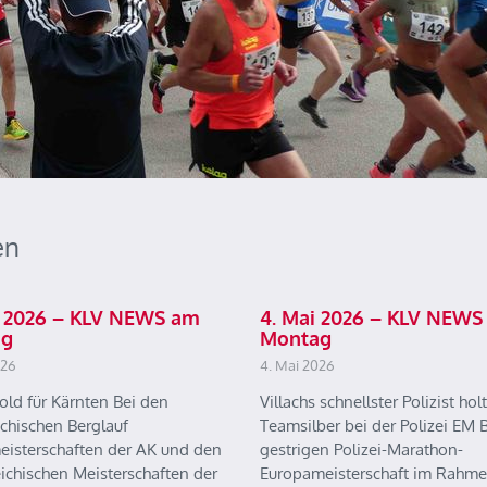
en
ai 2026 – KLV NEWS am
4. Mai 2026 – KLV NEWS
ag
Montag
026
4. Mai 2026
old für Kärnten Bei den
Villachs schnellster Polizist holt
ichischen Berglauf
Teamsilber bei der Polizei EM B
eisterschaften der AK und den
gestrigen Polizei-Marathon-
eichischen Meisterschaften der
Europameisterschaft im Rahme