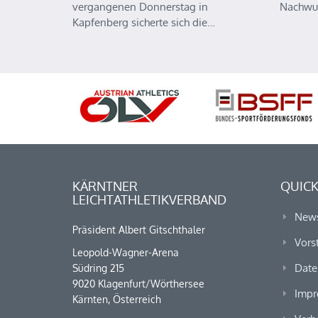
vergangenen Donnerstag in
Nachwu
Kapfenberg sicherte sich die…
KÄRNTNER
QUICK
LEICHTATHLETIKVERBAND
New
Präsident Albert Gitschthaler
Vors
Leopold-Wagner-Arena
Date
Südring 215
9020 Klagenfurt/Wörthersee
Impr
Kärnten, Österreich