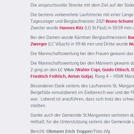
Die anspruchsvolle Strecke mit dem Ziel auf der Sü
Die bestens vorbereitete Laufstrecke mit einer Län
Tagessieger und Berglaufmeister 2021
Bruno Schumi
Zweiter wurde
Hannes Kitz
(LG St.Paul) in 50:59 min 
Bei den Damen wurde Kärntner Berglaufmeisterin
Ba
Zwerger
(LC Villach) in 59:46 min und Dritte wurde
Ma
Die Mannschaftswertung bei den Frauen gewann da
Die Mannschaftswertung bei den Männern gewann d
2 ging an den
LC Vitus
(
Walter Copi, Guido
Ottisch
,
D
Friedrich
Fröhlich, Anton Golja
)
. Rang 4 – HSVK Mara
Besonderen Dank seitens des Laufvereins St. Margare
Bergefälle einsatzbereit im Zielbereich war und der F
war. Lobend ist anzuführen, dass sich trotz des sch
stellten.
Danke auch der Gemeinde St.Margareten vertreten d
mithalf, für die Unterstützung seitens der Gemeinde u
Bericht:
Obmann Erich Tropper
/Foto zVg