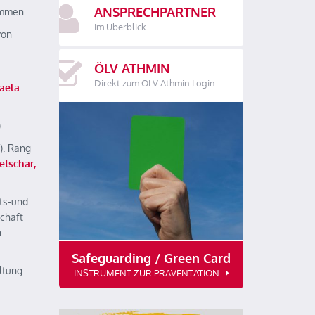
ANSPRECHPARTNER
nommen.
im Überblick
von
ÖLV ATHMIN
Direkt zum ÖLV Athmin Login
aela
).
). Rang
etschar,
ts-und
schaft
n
Safeguarding / Green Card
altung
INSTRUMENT ZUR PRÄVENTATION