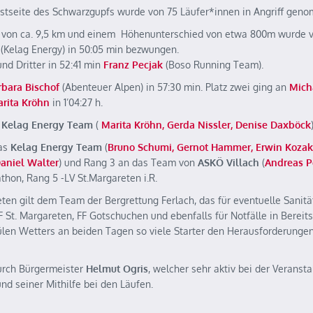
dostseite des Schwarzgupfs wurde von 75 Läufer*innen in Angriff ge
ge von ca. 9,5 km und einem Höhenunterschied von etwa 800m wurde 
(Kelag Energy) in 50:05 min bezwungen.
und Dritter in 52:41 min
Franz
Pecjak
(Boso Running Team).
rbara Bischof
(Abenteuer Alpen) in 57:30 min. Platz zwei ging an
Mich
rita
Kröhn
in 1’04:27 h.
s
Kelag Energy Team
(
Marita
Kröhn, Gerda Nissler, Denise Daxböck
as
Kelag Energy Team
(
Bruno Schumi, Gernot Hammer, Erwin Kozak
aniel
Walter
) und Rang 3 an das Team von
ASKÖ Villach
(
Andreas P
thon, Rang 5 -LV St.Margareten i.R.
ten gilt dem Team der Bergrettung Ferlach, das für eventuelle Sanitä
F St. Margareten, FF Gotschuchen und ebenfalls für Notfälle in Bereit
wülen Wetters an beiden Tagen so viele Starter den Herausforderunge
urch Bürgermeister
Helmut Ogris
, welcher sehr aktiv bei der Veranst
nd seiner Mithilfe bei den Läufen.