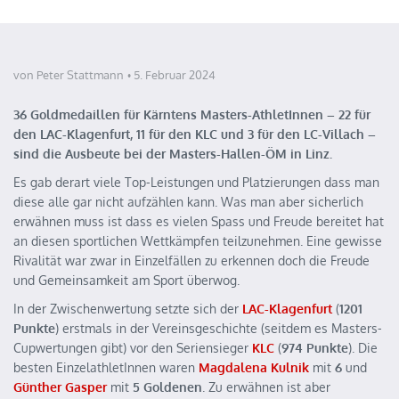
von Peter Stattmann
5. Februar 2024
36 Goldmedaillen für Kärntens Masters-AthletInnen – 22 für
den LAC-Klagenfurt, 11 für den KLC und 3 für den LC-Villach –
sind die Ausbeute bei der Masters-Hallen-ÖM in Linz.
Es gab derart viele Top-Leistungen und Platzierungen dass man
diese alle gar nicht aufzählen kann. Was man aber sicherlich
erwähnen muss ist dass es vielen Spass und Freude bereitet hat
an diesen sportlichen Wettkämpfen teilzunehmen. Eine gewisse
Rivalität war zwar in Einzelfällen zu erkennen doch die Freude
und Gemeinsamkeit am Sport überwog.
In der Zwischenwertung setzte sich der
LAC-Klagenfurt
(
1201
Punkte
) erstmals in der Vereinsgeschichte (seitdem es Masters-
Cupwertungen gibt) vor den Seriensieger
KLC
(
974 Punkte
). Die
besten EinzelathletInnen waren
Magdalena Kulnik
mit
6
und
Günther Gasper
mit
5 Goldenen
. Zu erwähnen ist aber