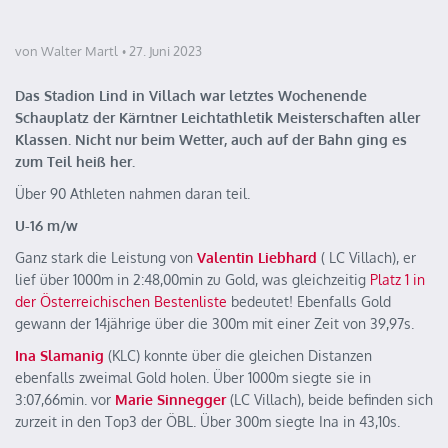
von Walter Martl
27. Juni 2023
Das Stadion Lind in Villach war letztes Wochenende
Schauplatz der Kärntner Leichtathletik Meisterschaften aller
Klassen. Nicht nur beim Wetter, auch auf der Bahn ging es
zum Teil heiß her.
Über 90 Athleten nahmen daran teil.
U-16 m/w
Ganz stark die Leistung von
Valentin Liebhard
( LC Villach), er
lief über 1000m in 2:48,00min zu Gold, was gleichzeitig
Platz 1 in
der Österreichischen Bestenliste
bedeutet! Ebenfalls Gold
gewann der 14jährige über die 300m mit einer Zeit von 39,97s.
Ina Slamanig
(KLC) konnte über die gleichen Distanzen
ebenfalls zweimal Gold holen. Über 1000m siegte sie in
3:07,66min. vor
Marie Sinnegger
(LC Villach), beide befinden sich
zurzeit in den Top3 der ÖBL. Über 300m siegte Ina in 43,10s.