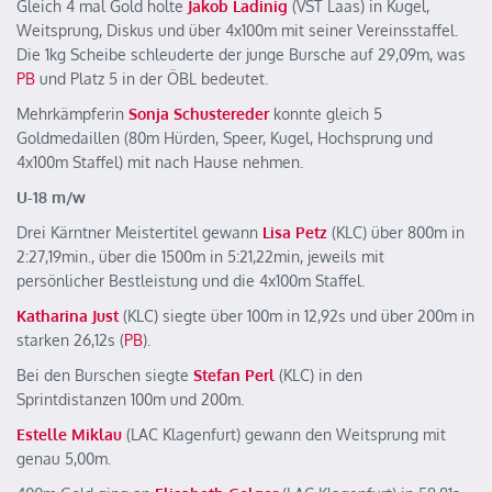
Gleich 4 mal Gold holte
Jakob Ladinig
(VST Laas) in Kugel,
Weitsprung, Diskus und über 4x100m mit seiner Vereinsstaffel.
Die 1kg Scheibe schleuderte der junge Bursche auf 29,09m, was
PB
und Platz 5 in der ÖBL bedeutet.
Mehrkämpferin
Sonja Schustereder
konnte gleich 5
Goldmedaillen (80m Hürden, Speer, Kugel, Hochsprung und
4x100m Staffel) mit nach Hause nehmen.
U-18 m/w
Drei Kärntner Meistertitel gewann
Lisa Petz
(KLC) über 800m in
2:27,19min., über die 1500m in 5:21,22min, jeweils mit
persönlicher Bestleistung und die 4x100m Staffel.
Katharina Just
(KLC) siegte über 100m in 12,92s und über 200m in
starken 26,12s (
PB
).
Bei den Burschen siegte
Stefan Perl
(KLC) in den
Sprintdistanzen 100m und 200m.
Estelle Miklau
(LAC Klagenfurt) gewann den Weitsprung mit
genau 5,00m.