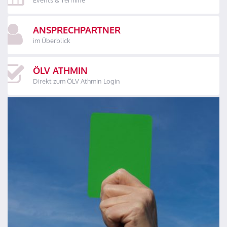
ANSPRECHPARTNER
im Überblick
ÖLV ATHMIN
Direkt zum ÖLV Athmin Login