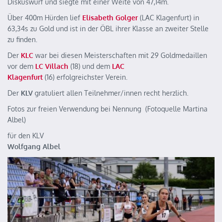
Diskuswurf und siegte mit einer Weite von 47,14m.
Über 400m Hürden lief
Elisabeth Golger
(LAC Klagenfurt) in
63,34s zu Gold und ist in der ÖBL ihrer Klasse an zweiter Stelle
zu finden.
Der
KLC
war bei diesen Meisterschaften mit 29 Goldmedaillen
vor dem
LC Villach
(18) und dem
LAC
Klagenfurt
(16)
erfolgreichster Verein.
Der
KLV
gratuliert allen Teilnehmer/innen recht herzlich.
Fotos zur freien Verwendung bei Nennung (Fotoquelle Martina
Albel)
für den KLV
Wolfgang Albel