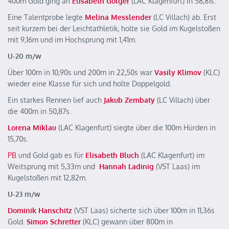
400m Gold ging an
Elisabeth Golger
(LAC Klagenfurt) in 58,81s.
Eine Talentprobe legte
Melina Messlender
(LC Villach) ab. Erst
seit kurzem bei der Leichtathletik, holte sie Gold im Kugelstoßen
mit 9,16m und im Hochsprung mit 1,41m.
U-20 m/w
Über 100m in 10,90s und 200m in 22,50s war
Vasily Klimov
(KLC)
wieder eine Klasse für sich und holte Doppelgold.
Ein starkes Rennen lief auch
Jakub Zembaty
(LC Villach) über
die 400m in 50,87s.
Lorena Miklau
(LAC Klagenfurt) siegte über die 100m Hürden in
15,70s.
PB
und Gold gab es für
Elisabeth Bluch
(LAC Klagenfurt) im
Weitsprung mit 5,33m und
Hannah
Ladinig
(VST Laas) im
Kugelstoßen mit 12,82m.
U-23 m/w
Dominik Hanschitz
(VST Laas) sicherte sich über 100m in 11,36s
Gold.
Simon Schretter
(KLC) gewann über 800m in