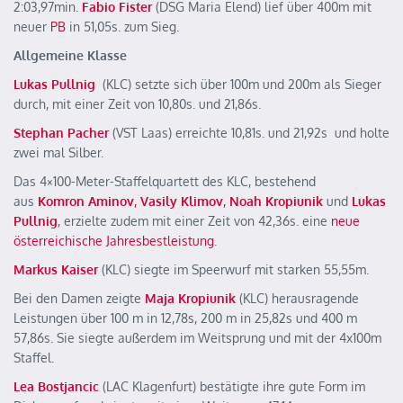
2:03,97min.
Fabio Fister
(DSG Maria Elend) lief über 400m mit
neuer
PB
in 51,05s. zum Sieg.
Allgemeine Klasse
Lukas Pullnig
(KLC) setzte sich über 100m und 200m als Sieger
durch, mit einer Zeit von 10,80s. und 21,86s.
Stephan Pacher
(VST Laas) erreichte 10,81s. und 21,92s und holte
zwei mal Silber.
Das 4×100-Meter-Staffelquartett des KLC, bestehend
aus
Komron Aminov
,
Vasily Klimov
,
Noah
Kropiunik
und
Lukas
Pullnig
, erzielte zudem mit einer Zeit von 42,36s. eine
neue
österreichische
Jahresbestleistung
.
Markus Kaiser
(KLC) siegte im Speerwurf mit starken 55,55m.
Bei den Damen zeigte
Maja Kropiunik
(KLC) herausragende
Leistungen über 100 m in 12,78s, 200 m in 25,82s und 400 m
57,86s. Sie siegte außerdem im Weitsprung und mit der 4x100m
Staffel.
Lea Bostjancic
(LAC Klagenfurt) bestätigte ihre gute Form im