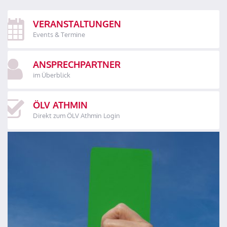
VERANSTALTUNGEN
Events & Termine
ANSPRECHPARTNER
im Überblick
ÖLV ATHMIN
Direkt zum ÖLV Athmin Login