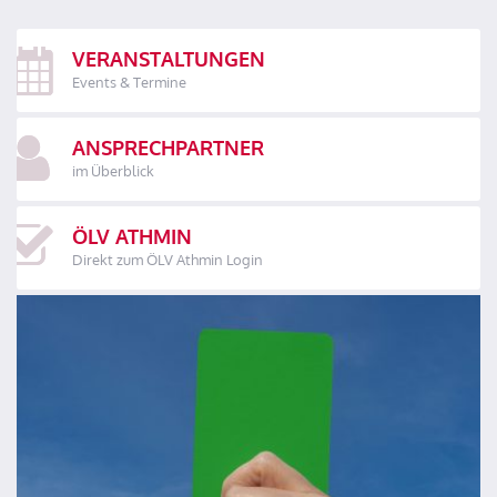
VERANSTALTUNGEN
Events & Termine
ANSPRECHPARTNER
im Überblick
ÖLV ATHMIN
Direkt zum ÖLV Athmin Login