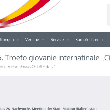
altungen
Vereine
Service
Kampfrichter
Troefo giovanie internatinale „Ci
vanie internatinale „Città di Majano“
as 26. Nachwuchs-Meeting der Stadt Majano (Italien) statt.