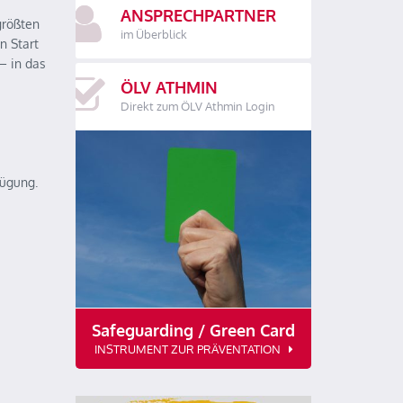
ANSPRECHPARTNER
größten
im Überblick
n Start
– in das
ÖLV ATHMIN
Direkt zum ÖLV Athmin Login
fügung.
Safeguarding / Green Card
INSTRUMENT ZUR PRÄVENTATION