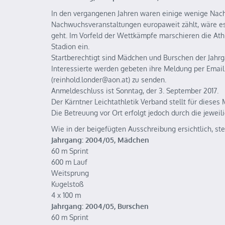
In den vergangenen Jahren waren einige wenige Nach
Nachwuchsveranstaltungen europaweit zählt, wäre es
geht. Im Vorfeld der Wettkämpfe marschieren die At
Stadion ein.
Startberechtigt sind Mädchen und Burschen der Jahr
Interessierte werden gebeten ihre Meldung per Email
(reinhold.londer@aon.at) zu senden.
Anmeldeschluss ist Sonntag, der 3. September 2017.
Der Kärntner Leichtathletik Verband stellt für diese
Die Betreuung vor Ort erfolgt jedoch durch die jeweili
Wie in der beigefügten Ausschreibung ersichtlich, s
Jahrgang: 2004/05, Mädchen
60 m Sprint
600 m Lauf
Weitsprung
Kugelstoß
4 x 100 m
Jahrgang: 2004/05, Burschen
60 m Sprint