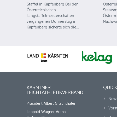
Staffel in Kapfenberg Bei den
Österre
Österreichischen
Staatsm
Langstaffelmeisterschaften
Österrr
vergangenen Donnerstag in
Nachwu
Kapfenberg sicherte sich die…
KÄRNTNER
QUICK
LEICHTATHLETIKVERBAND
New
Präsident Albert Gitschthaler
Vors
Leopold-Wagner-Arena