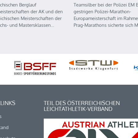
ichischen Berglauf
Teamsilber bei der Polizei EM B
eisterschaften der AK und den
gestrigen Polizei-Marathon-
eichischen Meisterschaften der
Europameisterschaft im Rahme
chs- und Mastersklassen…
Prag-Marathons sicherte sich 
LINKS
TEIL DES ÖSTERREICHISCHEN
LEICHTATHLETIK-VERBAND
s
tand