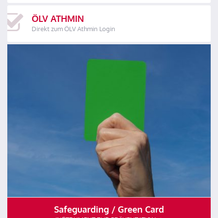
ÖLV ATHMIN
Direkt zum ÖLV Athmin Login
Safeguarding / Green Card