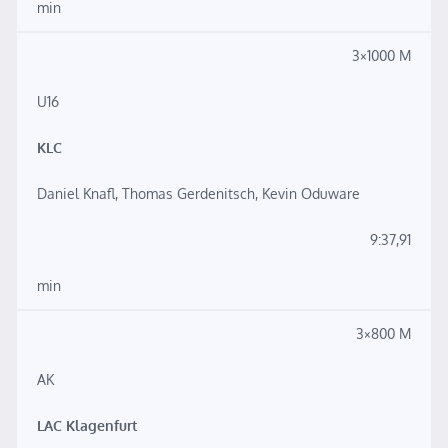
min
3×1000 M
U16
KLC
Daniel Knafl, Thomas Gerdenitsch, Kevin Oduware
9:37,91
min
3×800 M
AK
LAC Klagenfurt