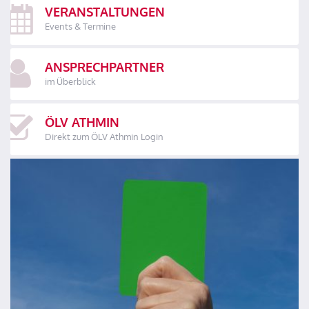
VERANSTALTUNGEN
Events & Termine
ANSPRECHPARTNER
im Überblick
ÖLV ATHMIN
Direkt zum ÖLV Athmin Login