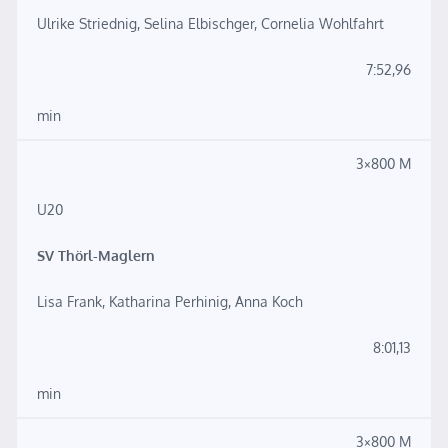
Ulrike Striednig, Selina Elbischger, Cornelia Wohlfahrt
7:52,96
min
3×800 M
U20
SV Thörl-Maglern
Lisa Frank, Katharina Perhinig, Anna Koch
8:01,13
min
3×800 M