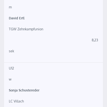
m
David Ertl
TGW Zehnkampfunion
8,23
sek
U12
w
Sonja Schustereder
LC Villach