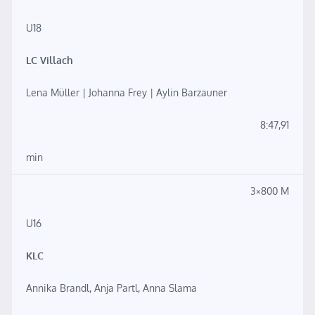
U18
LC Villach
Lena Müller | Johanna Frey | Aylin Barzauner
8:47,91
min
3×800 M
U16
KLC
Annika Brandl, Anja Partl, Anna Slama