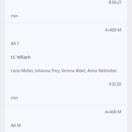
8:06,21
min
4×400 M
AK F
LC Villach
Lena Müller, Johanna Frey, Verena Albel, Anna Nelhiebel
4:51,30
min
4×400 M
AK M