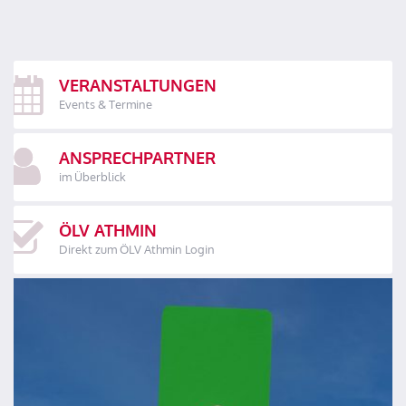
VERANSTALTUNGEN
Events & Termine
ANSPRECHPARTNER
im Überblick
ÖLV ATHMIN
Direkt zum ÖLV Athmin Login