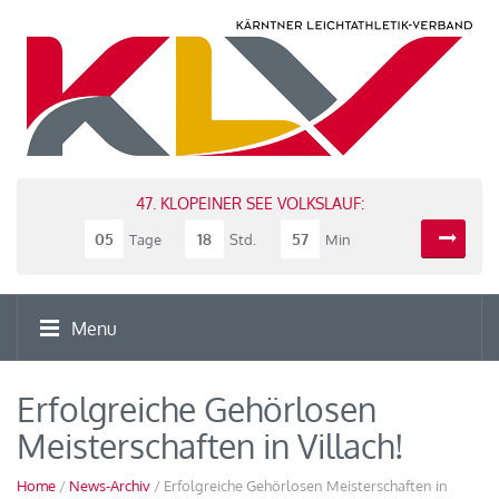
47. KLOPEINER SEE VOLKSLAUF:
05
18
57
Tage
Std.
Min
Menu
Erfolgreiche Gehörlosen
Meisterschaften in Villach!
Home
/
News-Archiv
/ Erfolgreiche Gehörlosen Meisterschaften in