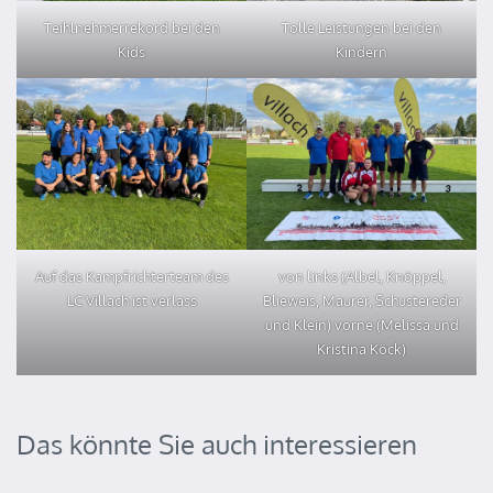
Teihlnehmerrekord bei den
Tolle Leistungen bei den
Kids
Kindern
Auf das Kampfrichterteam des
von links (Albel, Knöppel,
LC Villach ist verlass
Blieweis, Maurer, Schustereder
und Klein) vorne (Melissa und
Kristina Köck)
Das könnte Sie auch interessieren