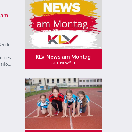
 am
ei der
KLV News am Montag
n des
ALLE NEWS
Mario…