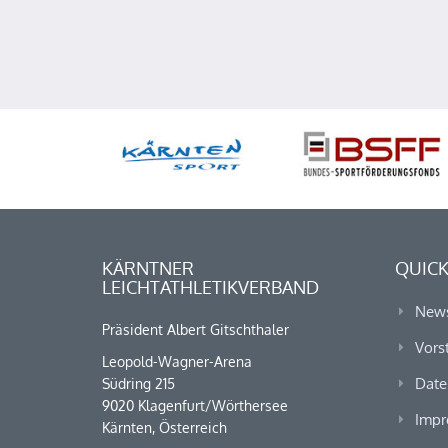
KÄRNTNER
QUICK
LEICHTATHLETIKVERBAND
New
Präsident Albert Gitschthaler
Vors
Leopold-Wagner-Arena
Date
Südring 215
9020 Klagenfurt/Wörthersee
Impr
Kärnten, Österreich