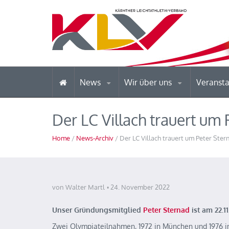
News
Wir über uns
Veranst
Der LC Villach trauert um
Home
/
News-Archiv
/ Der LC Villach trauert um Peter Ster
von Walter Martl
24. November 2022
Unser Gründungsmitglied
Peter Sternad
ist am 22.1
Zwei Olympiateilnahmen, 1972 in München und 1976 in