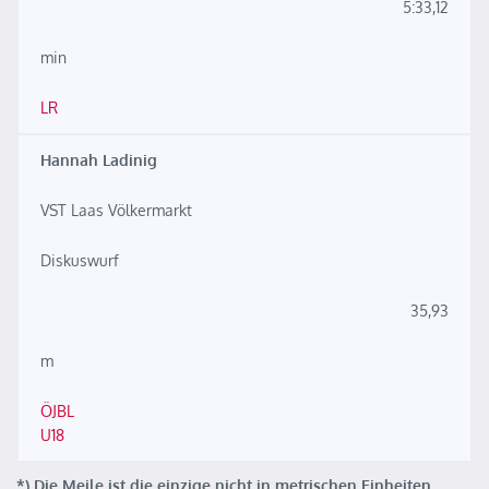
5:33,12
min
LR
Hannah Ladinig
VST Laas Völkermarkt
Diskuswurf
35,93
m
ÖJBL
U18
*) Die Meile ist die einzige nicht in metrischen Einheiten