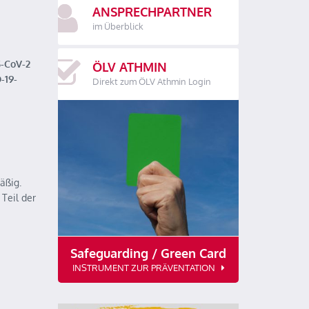
ANSPRECHPARTNER
im Überblick
S-CoV-2
ÖLV ATHMIN
-19-
Direkt zum ÖLV Athmin Login
äßig.
Teil der
Safeguarding / Green Card
INSTRUMENT ZUR PRÄVENTATION