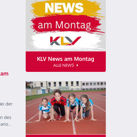
KLV News am Montag
ALLE NEWS
 am
ei der
n des
Mario…