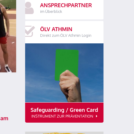
ANSPRECHPARTNER
im Überblick
ÖLV ATHMIN
Direkt zum ÖLV Athmin Login
Safeguarding / Green Card
INSTRUMENT ZUR PRÄVENTATION
 am