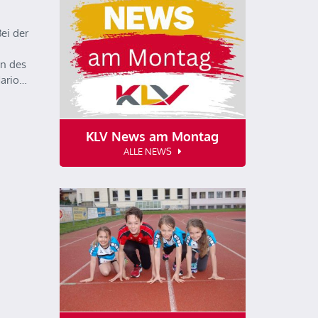
ei der
n des
Mario…
KLV News am Montag
ALLE NEWS