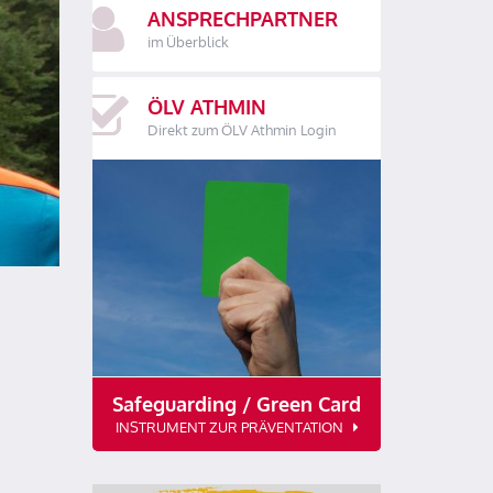
ANSPRECHPARTNER
im Überblick
ÖLV ATHMIN
Direkt zum ÖLV Athmin Login
Safeguarding / Green Card
INSTRUMENT ZUR PRÄVENTATION