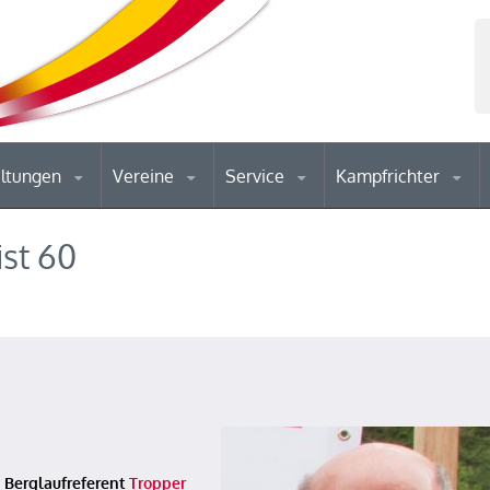
altungen
Vereine
Service
Kampfrichter
ist 60
h Berglaufreferent
Tropper