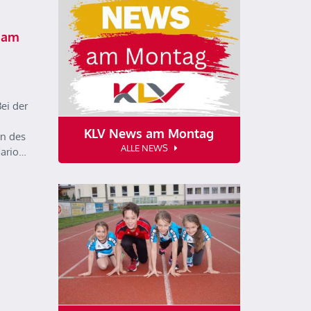
 am
ei der
KLV News am Montag
n des
ALLE NEWS
Mario…