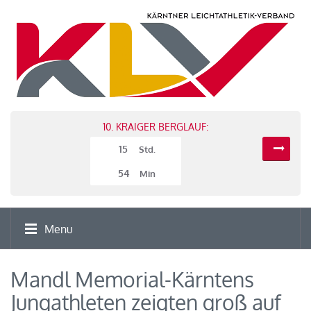
10. KRAIGER BERGLAUF:
15
Std.
54
Min
Menu
Mandl Memorial-Kärntens
Jungathleten zeigten groß auf