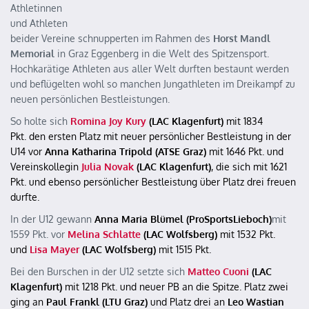
Athletinnen
und Athleten
beider Vereine schnupperten im Rahmen des
Horst Mandl
Memorial
in Graz Eggenberg in die Welt des Spitzensport.
Hochkarätige Athleten aus aller Welt durften bestaunt werden
und beflügelten wohl so manchen Jungathleten im Dreikampf zu
neuen persönlichen Bestleistungen.
So holte sich
Romina Joy Kury
(LAC Klagenfurt)
mit 1834
Pkt.
den ersten Platz mit neuer persönlicher Bestleistung in der
U14 vor
Anna Katharina Tripold (ATSE Graz)
mit 1646 Pkt. und
Vereinskollegin
Julia Novak
(LAC Klagenfurt)
, die sich mit 1621
Pkt. und ebenso persönlicher Bestleistung über Platz drei freuen
durfte.
In der U12 gewann
Anna Maria Blümel (ProSportsLieboch)
mit
1559 Pkt. vor
Melina Schlatte
(LAC Wolfsberg)
mit 1532 Pkt.
und
Lisa Mayer
(LAC Wolfsberg)
mit 1515 Pkt.
Bei den Burschen in der U12 setzte sich
Matteo Cuoni
(LAC
Klagenfurt)
mit 1218 Pkt. und neuer PB an die Spitze. Platz zwei
ging an
Paul Frankl (LTU Graz)
und Platz drei an
Leo Wastian