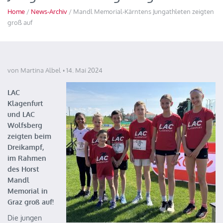
Home
/
News-Archiv
/ Mandl Memorial-Kärntens Jungathleten zeigten
groß auf
von Martina Albel
14. Mai 2024
LAC
Klagenfurt
und LAC
Wolfsberg
zeigten beim
Dreikampf,
im Rahmen
des Horst
Mandl
Memorial in
Graz groß auf!
Die jungen