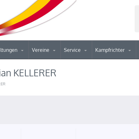
altungen
Vereine
Service
Kampfrichter
lian KELLERER
RER