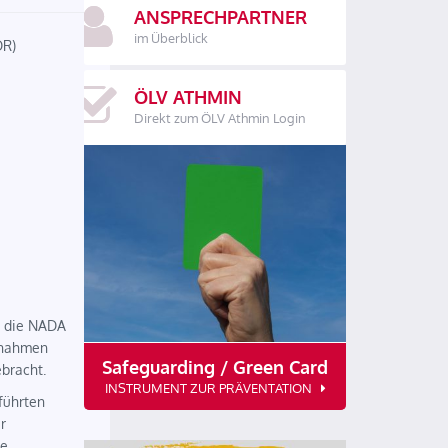
ANSPRECHPARTNER
im Überblick
DR)
ÖLV ATHMIN
Direkt zum ÖLV Athmin Login
t die NADA
ßnahmen
Safeguarding / Green Card
bracht.
INSTRUMENT ZUR PRÄVENTATION
führten
r
ne