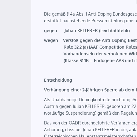
Die gemäß § 4a Abs. 1 Anti-Doping Bundesgese
erstattet nachstehende Pressemitteilung über 
gegen Julian KELLERER (Leichtathletik)
wegen Verstoß gegen die Anti-Dopi
Rule 32.2 (a) IAAF Competition Rules Cha
Vorhandensein der verbotenen Wirkstof
(Klasse S1.1B – Endogene AAS und ihre
Entscheidung
Verhängung einer 2-jährigen Sperre ab dem 15
Als Unabhängige Dopingkontrolleinrichtung iS
Austria gegen Julian KELLERER, geboren am 22
(vorläufige Suspendierung) gemäß den Regelun
Das von der ÖADR durchgeführte Verfahren erg
Anhörung, dass bei Julian KELLERER in der, anlä
Österreichischen Hallenstaatsmeisterschaften