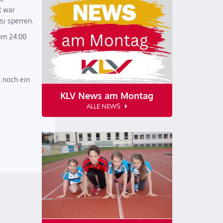
R war
zu sperren.
 um 24:00
l noch ein
KLV News am Montag
ALLE NEWS