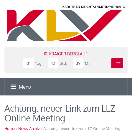
10. KRAIGER BERGLAUF:
01
12
39
Tag
Std.
Min
Menu
Achtung: neuer Link zum LLZ
Online Meeting
Home
/
News-Archiv
/ Achtung: neuer Link zum LLZ Online Meeting