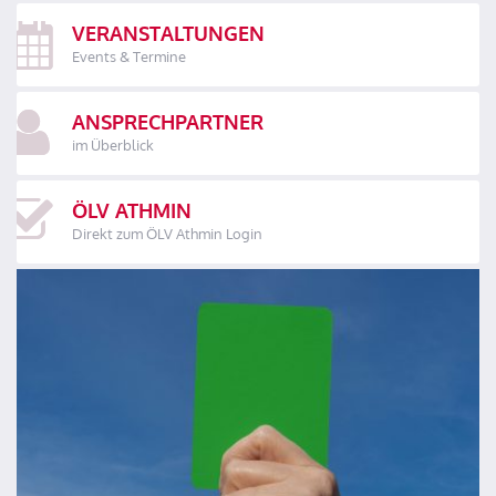
VERANSTALTUNGEN
Events & Termine
ANSPRECHPARTNER
im Überblick
ÖLV ATHMIN
Direkt zum ÖLV Athmin Login