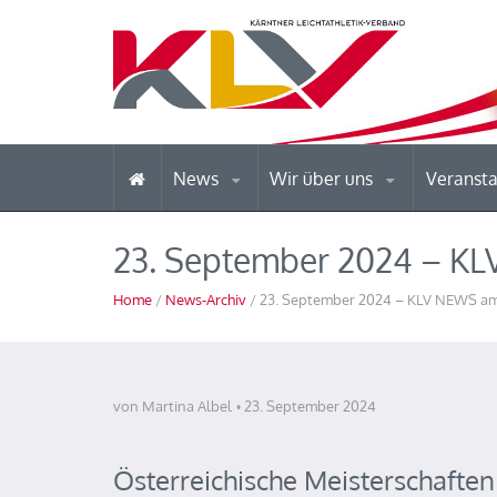
News
Wir über uns
Veranst
23. September 2024 – K
Home
/
News-Archiv
/ 23. September 2024 – KLV NEWS a
von Martina Albel
23. September 2024
Österreichische Meisterschafte