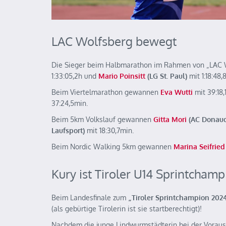
LAC Wolfsberg bewegt
Die Sieger beim Halbmarathon im Rahmen von „LAC 
1:33:05,2h und
Mario Poinsitt
(LG St. Paul)
mit 1:18:48,
Beim Viertelmarathon gewannen
Eva Wutti
mit 39:18
37:24,5min.
Beim 5km Volkslauf gewannen
Gitta Mori
(AC Donauch
Laufsport)
mit 18:30,7min.
Beim Nordic Walking 5km gewannen
Marina Seifried
Kury ist Tiroler U14 Sprintcham
Beim Landesfinale zum
„Tiroler Sprintchampion 202
(als gebürtige Tirolerin ist sie startberechtigt)!
Nachdem die junge Lindwurmstädterin bei der Vorauss