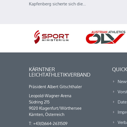
Kapfenberg sicherte sich die…
KÄRNTNER
QUICK
LEICHTATHLETIKVERBAND
New
Präsident Albert Gitschthaler
Vors
Leopold-Wagner-Arena
Date
Südring 215
9020 Klagenfurt/Wörthersee
Impr
Kärnten, Österreich
Verb
T: +43(0)664-2631509