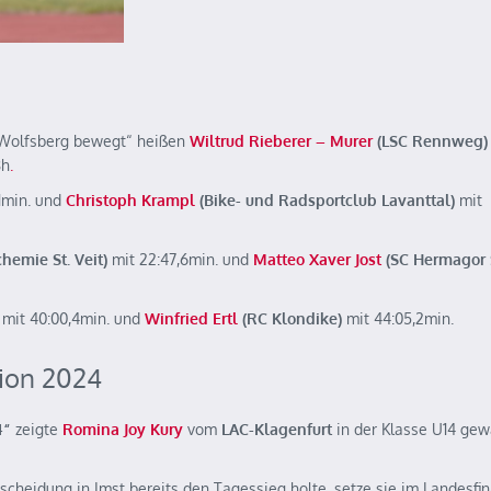
Wolfsberg bewegt“ heißen
Wiltrud Rieberer – Murer
(LSC Rennweg)
8h
.
,1min. und
Christoph Krampl
(Bike- und Radsportclub Lavanttal)
mit
emie St. Veit)
mit 22:47,6min. und
Matteo Xaver Jost
(SC Hermagor 
mit 40:00,4min. und
Winfried Ertl
(RC Klondike)
mit 44:05,2min.
pion 2024
4“
zeigte
Romina Joy Kury
vom
LAC-Klagenfurt
in der Klasse U14 gew
cheidung in Imst bereits den Tagessieg holte, setze sie im Landesfin