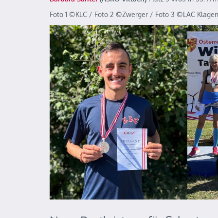
Foto 1 ©️KLC / Foto 2 ©️Zwerger / Foto 3 ©️LAC Klagen