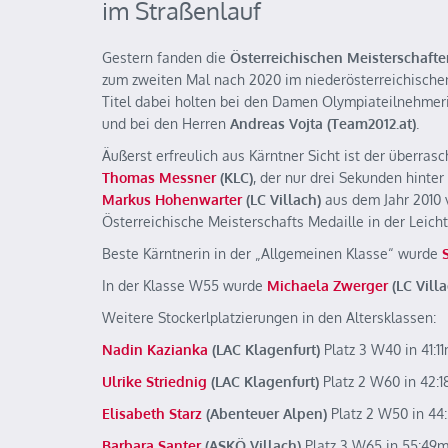
im Straßenlauf
Gestern fanden die
Österreichischen Meisterschaft
zum zweiten Mal nach 2020 im niederösterreichischen
Titel dabei holten bei den Damen Olympiateilnehme
und bei den Herren
Andreas Vojta (Team2012.at)
.
Äußerst erfreulich aus Kärntner Sicht ist der überras
Thomas Messner
(KLC)
, der nur drei Sekunden hinte
Markus Hohenwarter
(LC Villach)
aus dem Jahr 2010 
Österreichische Meisterschafts Medaille in der Leicht
Beste Kärntnerin in der „Allgemeinen Klasse“ wurde
In der Klasse W55 wurde
Michaela Zwerger
(LC Vill
Weitere Stockerlplatzierungen in den Altersklassen:
Nadin Kazianka
(LAC Klagenfurt)
Platz 3 W40 in 41:11
Ulrike Striednig
(LAC Klagenfurt)
Platz 2 W60 in 42:1
Elisabeth Starz
(Abenteuer Alpen)
Platz 2 W50 in 44
Barbara Santer
(ASKÖ Villach)
Platz 3 W65 in 55:49m