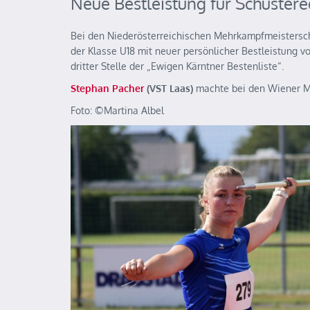
Neue Bestleistung für Schuster
Bei den Niederösterreichischen Mehrkampfmeistersc
der Klasse U18 mit neuer persönlicher Bestleistung v
dritter Stelle der „Ewigen Kärntner Bestenliste“.
Stephan Pacher
(VST Laas)
machte bei den Wiener Me
Foto: ©️Martina Albel