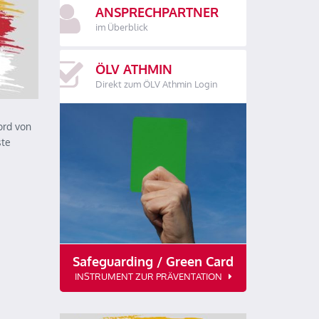
ANSPRECHPARTNER
im Überblick
ÖLV ATHMIN
Direkt zum ÖLV Athmin Login
ord von
ste
Safeguarding / Green Card
INSTRUMENT ZUR PRÄVENTATION