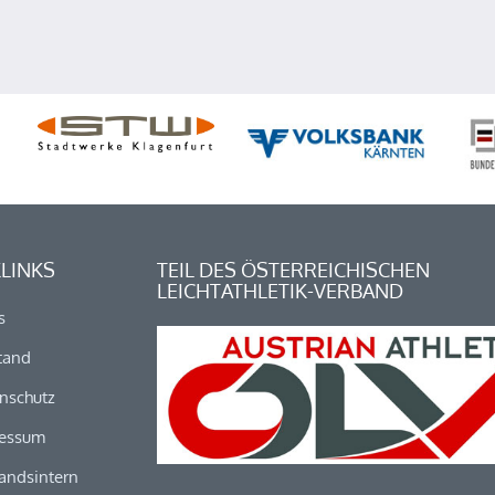
LINKS
TEIL DES ÖSTERREICHISCHEN
LEICHTATHLETIK-VERBAND
s
tand
nschutz
essum
andsintern