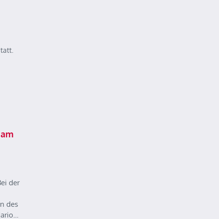
tatt.
 am
ei der
n des
Mario…