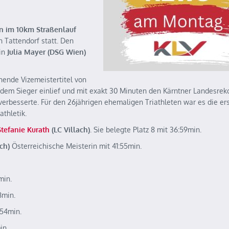
en im 10km Straßenlauf
 Tattendorf statt. Den
rin
Julia Mayer (DSG Wien)
chende Vizemeistertitel von
r dem Sieger einlief und mit exakt 30 Minuten den Kärntner Landesrek
verbesserte. Für den 26jährigen ehemaligen Triathleten war es die er
athletik.
Stefanie Kurath
(LC Villach)
. Sie belegte Platz 8 mit 36:59min.
ach)
Österreichische Meisterin mit 41:55min.
min.
8min.
:54min.
in.