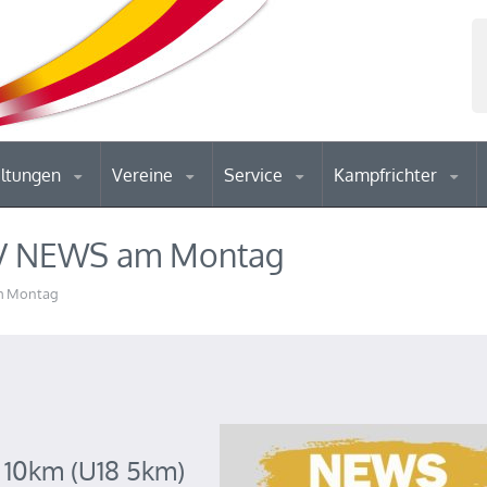
altungen
Vereine
Service
Kampfrichter
LV NEWS am Montag
m Montag
n 10km (U18 5km)