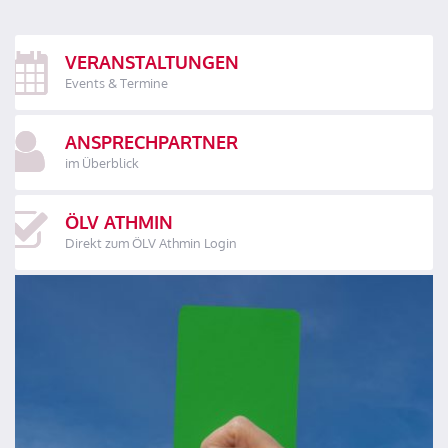
VERANSTALTUNGEN
Events & Termine
ANSPRECHPARTNER
im Überblick
ÖLV ATHMIN
Direkt zum ÖLV Athmin Login