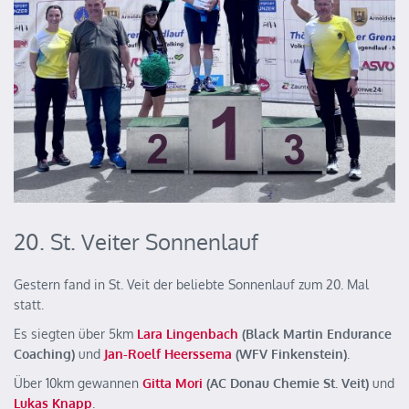
20. St. Veiter Sonnenlauf
Gestern fand in St. Veit der beliebte Sonnenlauf zum 20. Mal
statt.
Es siegten über 5km
Lara Lingenbach
(Black Martin Endurance
Coaching)
und
Jan-Roelf Heerssema
(WFV Finkenstein)
.
Über 10km gewannen
Gitta Mori
(AC Donau Chemie St. Veit)
und
Lukas Knapp
.