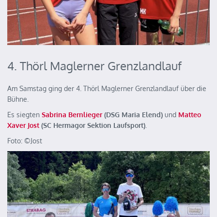
4. Thörl Maglerner Grenzlandlauf
Am Samstag ging der 4. Thörl Maglerner Grenzlandlauf über die
Bühne.
Es siegten
Sabrina Bernlieger
(DSG Maria Elend)
und
Matteo
Xaver Jost
(SC Hermagor Sektion Laufsport)
.
Foto: ©️Jost