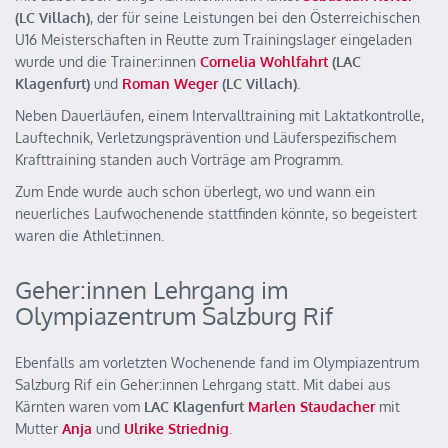
(LC Villach)
, der für seine Leistungen bei den Österreichischen
U16 Meisterschaften in Reutte zum Trainingslager eingeladen
wurde und die Trainer:innen
Cornelia Wohlfahrt
(LAC
Klagenfurt)
und
Roman Weger
(LC Villach)
.
Neben Dauerläufen, einem Intervalltraining mit Laktatkontrolle,
Lauftechnik, Verletzungsprävention und Läuferspezifischem
Krafttraining standen auch Vorträge am Programm.
Zum Ende wurde auch schon überlegt, wo und wann ein
neuerliches Laufwochenende stattfinden könnte, so begeistert
waren die Athlet:innen.
Geher:innen Lehrgang im
Olympiazentrum Salzburg Rif
Ebenfalls am vorletzten Wochenende fand im Olympiazentrum
Salzburg Rif ein Geher:innen Lehrgang statt. Mit dabei aus
Kärnten waren vom
LAC Klagenfurt
Marlen Staudacher
mit
Mutter
Anja
und
Ulrike Striednig
.