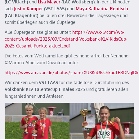
(LC Villach)
und
Lisa Mayer
(LAC Wolfsberg)
. In der U14 holten
sich
Justin Kamper
(VST LAAS)
und
Maya Katharina Repitsch
(LAC Klagenfurt)
bei allen drei Bewerben die Tagessiege und
somit überlegen auch die Cupsiege.
Alle Cupergebnisse gibt es unter:
https://www.k-lv.com/wp-
content/uploads/2025/09/Endstand-Volksbank-KLV-KidsCup-
2025-Gesamt_Punkte-aktuell.pdf
Die Fotos vom Wettkampftag gibt es honorarfrei bei Nennung
©️Martina Albel zum Download unter:
https://www.amazon.de/photos/share/XUXKuUIsOrkpdTB3DNqJDk
Wir danken dem
VST LAAS
für die tadellose Durchführung des
Volkbank KLV Talentecup Finales 2025
und gratulieren allen
Jungathletinnen und Athleten.