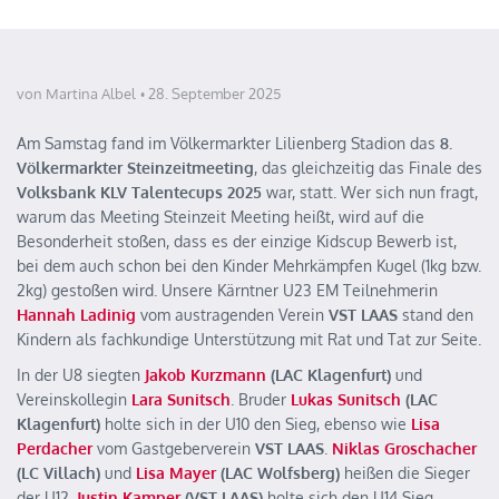
von Martina Albel
28. September 2025
Am Samstag fand im Völkermarkter Lilienberg Stadion das
8.
Völkermarkter Steinzeitmeeting
, das gleichzeitig das Finale des
Volksbank KLV Talentecups 2025
war, statt. Wer sich nun fragt,
warum das Meeting Steinzeit Meeting heißt, wird auf die
Besonderheit stoßen, dass es der einzige Kidscup Bewerb ist,
bei dem auch schon bei den Kinder Mehrkämpfen Kugel (1kg bzw.
2kg) gestoßen wird. Unsere Kärntner U23 EM Teilnehmerin
Hannah Ladinig
vom austragenden Verein
VST LAAS
stand den
Kindern als fachkundige Unterstützung mit Rat und Tat zur Seite.
In der U8 siegten
Jakob Kurzmann
(LAC Klagenfurt)
und
Vereinskollegin
Lara Sunitsch
. Bruder
Lukas Sunitsch
(LAC
Klagenfurt)
holte sich in der U10 den Sieg, ebenso wie
Lisa
Perdacher
vom Gastgeberverein
VST LAAS
.
Niklas Groschacher
(LC Villach)
und
Lisa Mayer
(LAC Wolfsberg)
heißen die Sieger
der U12.
Justin Kamper
(VST LAAS)
holte sich den U14 Sieg