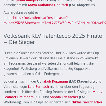
gemeinsam mit
Maya Katharina Repitsch
(LAC Klagenfurt)
.
Alle Ergebnisse gibt es
unter:
https://oelv.athmin.at/results.aspx?
round=251285&int=&returnTo=L2V2ZW50LWRldGFpbHMuYXNweD9
Volksbank KLV Talentecup 2025 Finale
– Die Sieger
Durch die Sanierung des Stadion Lind in Villach wurde der Cup
um einen Bewerb gekürzt und das Finale stand in Völkermarkt
am Programm. Gespannt warteten die Jungathlet:innen, die in
Klagenfurt, Wolfsberg und Völkermarkt fleißig Cuppunkte
gesammelt haben auf das Endergebnis.
So durften sich in der U8
Jakob Kurzmann
(LAC Klagenfurt)
und
Vereinskollegin
Lara Sunitsch
nicht nur über den Tagessieg,
sondern auch über den Cupsieg freuen. In der U10 siegten
Moritz
Leander Bräutigam
(KLC)
und
Sophia Friesacher
(LAC
Wolfsberg)
. Den U12 Cupsieg sicherten sich
Niklas Groschacher