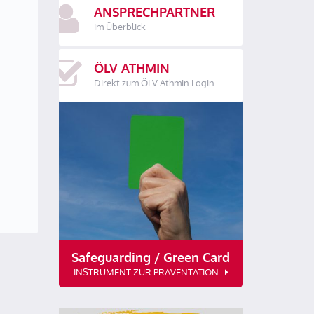
ANSPRECHPARTNER
im Überblick
ÖLV ATHMIN
Direkt zum ÖLV Athmin Login
Safeguarding / Green Card
INSTRUMENT ZUR PRÄVENTATION