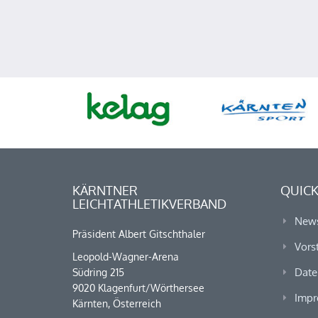
KÄRNTNER
QUICK
LEICHTATHLETIKVERBAND
New
Präsident Albert Gitschthaler
Vors
Leopold-Wagner-Arena
Date
Südring 215
9020 Klagenfurt/Wörthersee
Impr
Kärnten, Österreich