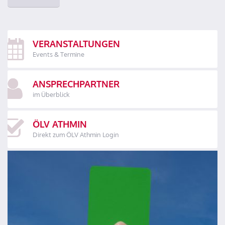
VERANSTALTUNGEN
Events & Termine
ANSPRECHPARTNER
im Überblick
ÖLV ATHMIN
Direkt zum ÖLV Athmin Login