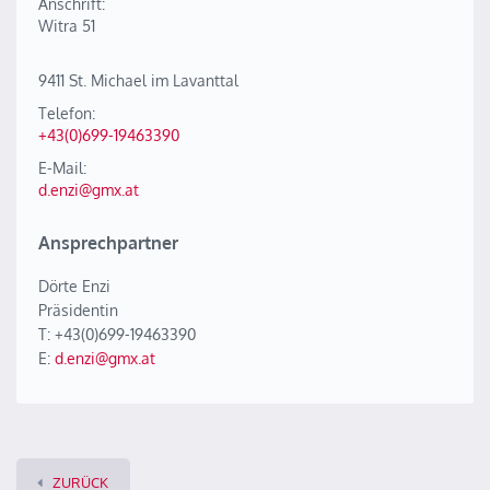
Anschrift:
Witra 51
9411 St. Michael im Lavanttal
Telefon:
+43(0)699-19463390
E-Mail:
d.enzi@gmx.at
Ansprechpartner
Dörte Enzi
Präsidentin
T: +43(0)699-19463390
E:
d.enzi@gmx.at
ZURÜCK