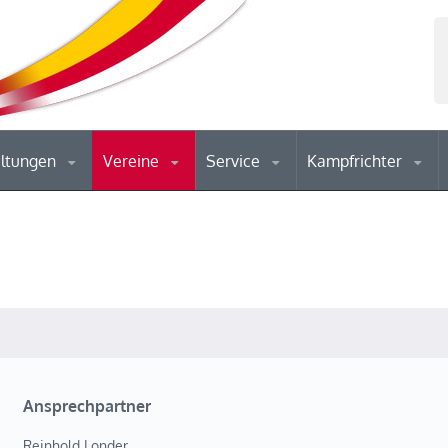
altungen
Vereine
Service
Kampfrichter
Ansprechpartner
Reinhold Londer