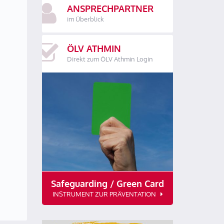
ANSPRECHPARTNER
im Überblick
ÖLV ATHMIN
Direkt zum ÖLV Athmin Login
Safeguarding / Green Card
INSTRUMENT ZUR PRÄVENTATION