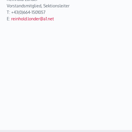
Vorstandsmitglied, Sektionsleiter
T: +43(0)664-1501057
E:
reinhold.londer@a1.net