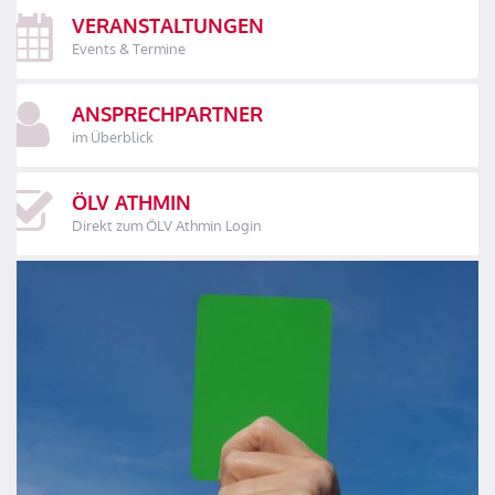
VERANSTALTUNGEN
Events & Termine
ANSPRECHPARTNER
im Überblick
ÖLV ATHMIN
Direkt zum ÖLV Athmin Login