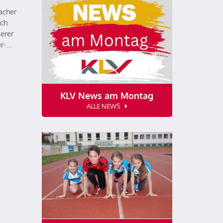
lacher
ich
erer
er-…
KLV News am Montag
ALLE NEWS