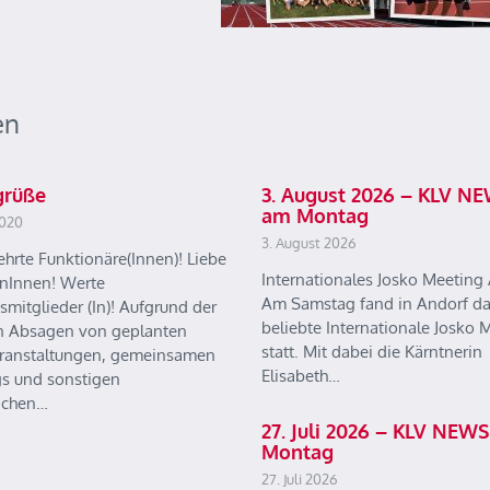
en
grüße
3. August 2026 – KLV N
am Montag
2020
3. August 2026
ehrte Funktionäre(Innen)! Liebe
Internationales Josko Meeting
enInnen! Werte
Am Samstag fand in Andorf d
smitglieder (In)! Aufgrund der
beliebte Internationale Josko 
n Absagen von geplanten
statt. Mit dabei die Kärntnerin
ranstaltungen, gemeinsamen
Elisabeth…
gs und sonstigen
ichen…
27. Juli 2026 – KLV NEW
Montag
27. Juli 2026