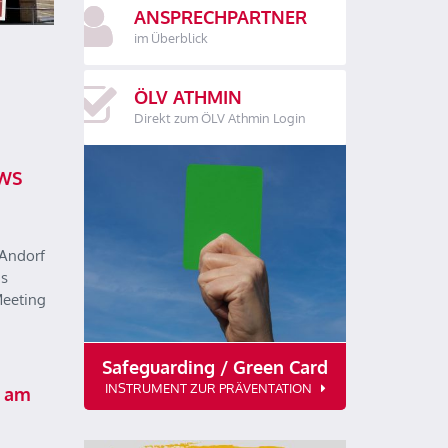
ANSPRECHPARTNER
im Überblick
ÖLV ATHMIN
Direkt zum ÖLV Athmin Login
EWS
 Andorf
as
Meeting
Safeguarding / Green Card
INSTRUMENT ZUR PRÄVENTATION
S am