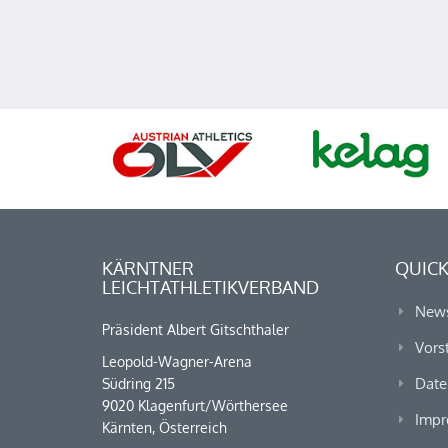
KÄRNTNER
QUICK
LEICHTATHLETIKVERBAND
New
Präsident Albert Gitschthaler
Vors
Leopold-Wagner-Arena
Date
Südring 215
9020 Klagenfurt/Wörthersee
Impr
Kärnten, Österreich