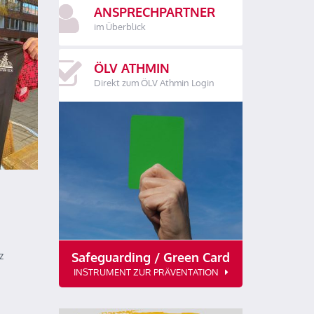
ANSPRECHPARTNER
im Überblick
ÖLV ATHMIN
Direkt zum ÖLV Athmin Login
n
Safeguarding / Green Card
z
INSTRUMENT ZUR PRÄVENTATION