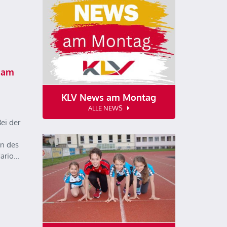
 am
KLV News am Montag
ALLE NEWS
ei der
n des
Mario…