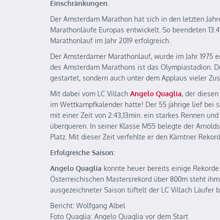
Einschränkungen.
Der Amsterdam Marathon hat sich in den letzten Jahr
Marathonläufe Europas entwickelt. So beendeten 13.
Marathonlauf im Jahr 2019 erfolgreich.
Der Amsterdamer Marathonlauf, wurde im Jahr 1975 
des Amsterdam Marathons ist das Olympiastadion. De
gestartet, sondern auch unter dem Applaus vieler Zu
Mit dabei vom LC Villach
Angelo Quaglia
, der diese
im Wettkampfkalender hatte! Der 55 jährige lief bei
mit einer Zeit von 2:43,13min. ein starkes Rennen und 
überqueren. In seiner Klasse M55 belegte der Arnold
Platz. Mit dieser Zeit verfehlte er den Kärntner Rek
Erfolgreiche Saison:
Angelo Quaglia
konnte heuer bereits einige Rekorde
Österreichischen Mastersrekord über 800m steht ihm 
ausgezeichneter Saison tüftelt der LC Villach Läufer b
Bericht: Wolfgang Albel
Foto Quaglia: Angelo Quaglia vor dem Start