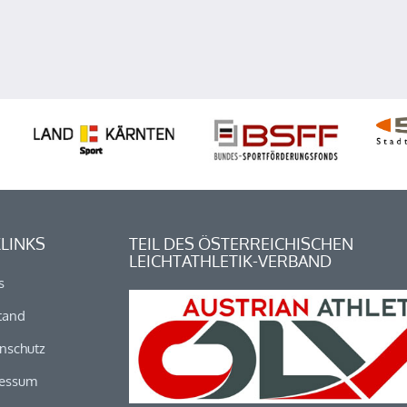
LINKS
TEIL DES ÖSTERREICHISCHEN
LEICHTATHLETIK-VERBAND
s
tand
nschutz
essum