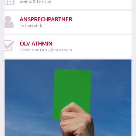
Events & Termine
ANSPRECHPARTNER
im Überblick
ÖLV ATHMIN
Direkt zum ÖLV Athmin Login