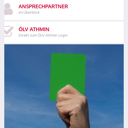
ANSPRECHPARTNER
im Überblick
ÖLV ATHMIN
Direkt zum ÖLV Athmin Login