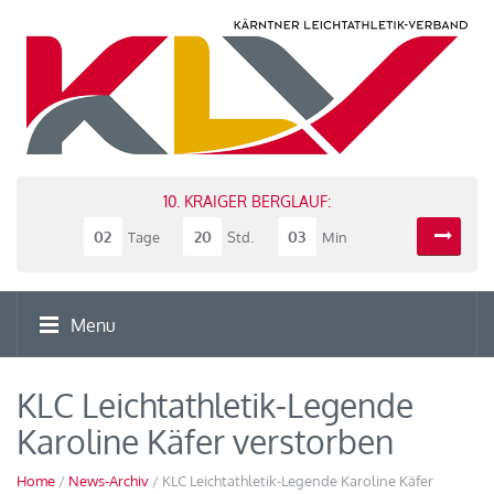
10. KRAIGER BERGLAUF:
02
20
03
Tage
Std.
Min
Menu
KLC Leichtathletik-Legende
Karoline Käfer verstorben
Home
/
News-Archiv
/ KLC Leichtathletik-Legende Karoline Käfer