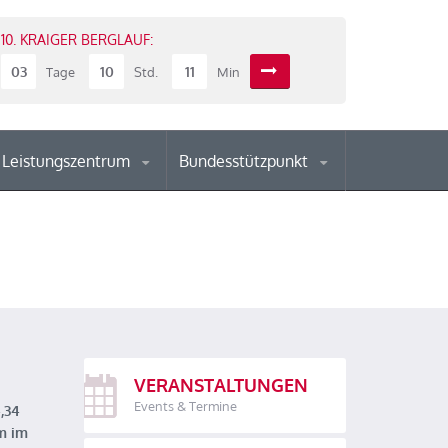
10. KRAIGER BERGLAUF:
03
10
11
Tage
Std.
Min
Leistungszentrum
Bundesstützpunkt
VERANSTALTUNGEN
Events & Termine
,34
m im