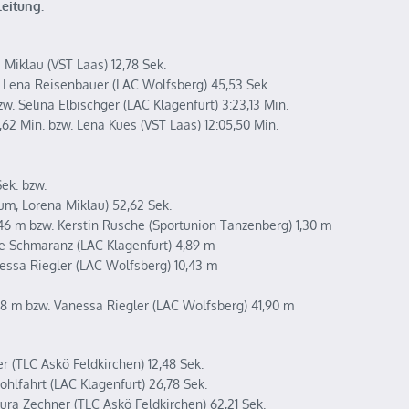
leitung.
16-Klasse:
 Miklau (VST Laas) 12,78 Sek.
w. Lena Reisenbauer (LAC Wolfsberg) 45,53 Sek.
zw. Selina Elbischger (LAC Klagenfurt) 3:23,13 Min.
,62 Min. bzw. Lena Kues (VST Laas) 12:05,50 Min.
ek. bzw.
um, Lorena Miklau) 52,62 Sek.
46 m bzw. Kerstin Rusche (Sportunion Tanzenberg) 1,30 m
ie Schmaranz (LAC Klagenfurt) 4,89 m
nessa Riegler (LAC Wolfsberg) 10,43 m
28 m bzw. Vanessa Riegler (LAC Wolfsberg) 41,90 m
er (TLC Askö Feldkirchen) 12,48 Sek.
ohlfahrt (LAC Klagenfurt) 26,78 Sek.
ura Zechner (TLC Askö Feldkirchen) 62,21 Sek.