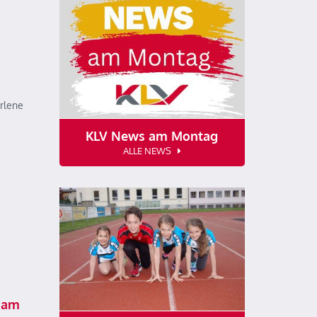
arlene
KLV News am Montag
ALLE NEWS
 am