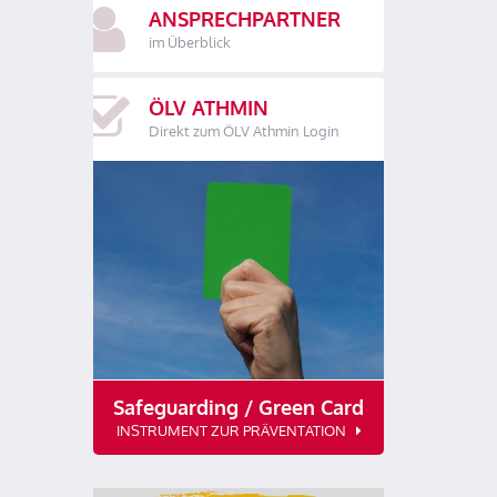
ANSPRECHPARTNER
im Überblick
ÖLV ATHMIN
Direkt zum ÖLV Athmin Login
Safeguarding / Green Card
INSTRUMENT ZUR PRÄVENTATION