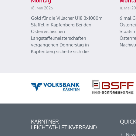
Montag
Mont
18. Mai 2026
11. Mai 2
Gold für die Villacher U18 3x1000m
6 mal G
Staffel in Kapfenberg Bei den
Österre
Österreichischen
Staatsm
Langstaffelmeisterschaften
Österrr
vergangenen Donnerstag in
Nachwu
Kapfenberg sicherte sich die…
KÄRNTNER
QUICK
LEICHTATHLETIKVERBAND
New