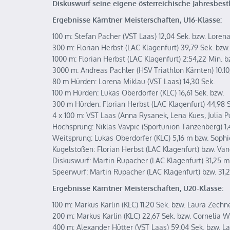
Diskuswurf seine eigene österreichische Jahresbest
Ergebnisse Kärntner Meisterschaften, U
100 m: Stefan Pacher (VST Laas) 12,04 Sek. bzw. Lorena
300 m: Florian Herbst (LAC Klagenfurt) 39,79 Sek. bz
1000 m: Florian Herbst (LAC Klagenfurt) 2:54,22 Min. b
3000 m: Andreas Pachler (HSV Triathlon Kärnten) 10:10
80 m Hürden: Lorena Miklau (VST Laas) 14,30 Sek.
100 m Hürden: Lukas Oberdorfer (KLC) 16,61 Sek. bzw.
300 m Hürden: Florian Herbst (LAC Klagenfurt) 44,98 S
4 x 100 m: VST Laas (Anna Rysanek, Lena Kues, Julia P
Hochsprung: Niklas Vavpic (Sportunion Tanzenberg) 1,
Weitsprung: Lukas Oberdorfer (KLC) 5,16 m bzw. Soph
Kugelstoßen: Florian Herbst (LAC Klagenfurt) bzw. Va
Diskuswurf: Martin Rupacher (LAC Klagenfurt) 31,25 m
Speerwurf: Martin Rupacher (LAC Klagenfurt) bzw. 31,
Ergebnisse Kärntner Meisterschaften, U20-Klasse:
100 m: Markus Karlin (KLC) 11,20 Sek. bzw. Laura Zechn
200 m: Markus Karlin (KLC) 22,67 Sek. bzw. Cornelia W
400 m: Alexander Hütter (VST Laas) 59,04 Sek. bzw. La