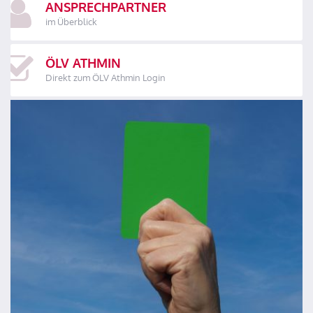
ANSPRECHPARTNER
im Überblick
ÖLV ATHMIN
Direkt zum ÖLV Athmin Login