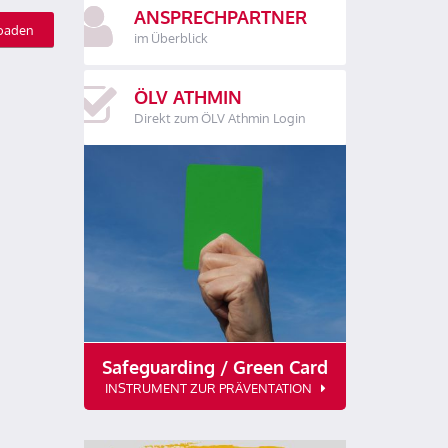
ANSPRECHPARTNER
oaden
im Überblick
ÖLV ATHMIN
Direkt zum ÖLV Athmin Login
Safeguarding / Green Card
INSTRUMENT ZUR PRÄVENTATION