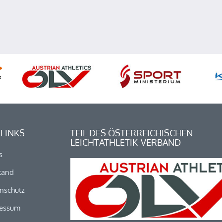
LINKS
TEIL DES ÖSTERREICHISCHEN
LEICHTATHLETIK-VERBAND
s
tand
nschutz
essum