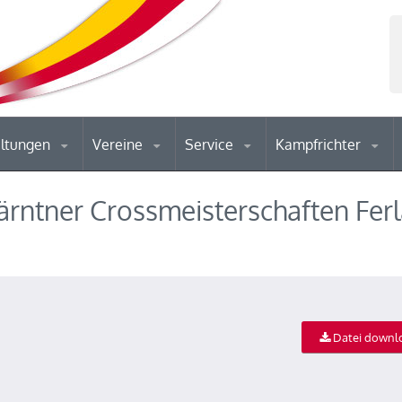
altungen
Vereine
Service
Kampfrichter
rntner Crossmeisterschaften Ferl
Datei downl