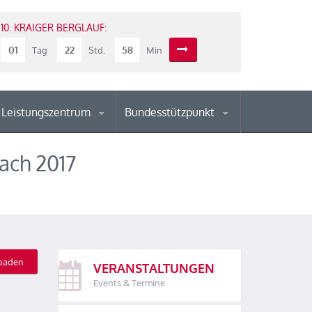
10. KRAIGER BERGLAUF:
01
22
57
Tag
Std.
Min
Leistungszentrum
Bundesstützpunkt
ach 2017
oaden
VERANSTALTUNGEN
Events & Termine