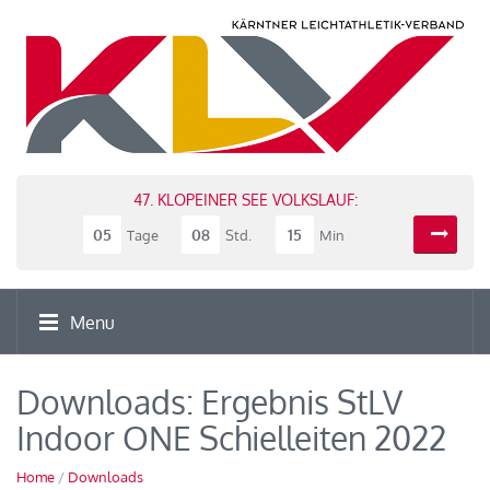
47. KLOPEINER SEE VOLKSLAUF:
05
08
15
Tage
Std.
Min
Menu
Downloads: Ergebnis StLV
Indoor ONE Schielleiten 2022
Home
/
Downloads