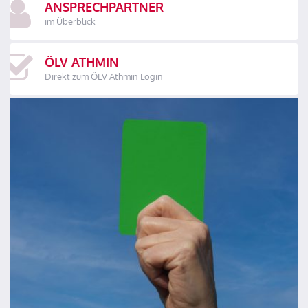
ANSPRECHPARTNER
im Überblick
ÖLV ATHMIN
Direkt zum ÖLV Athmin Login