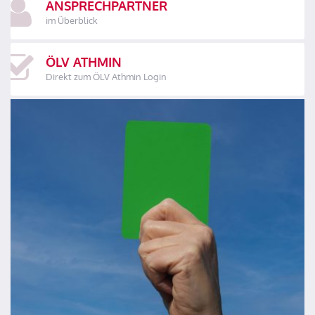
ANSPRECHPARTNER
im Überblick
ÖLV ATHMIN
Direkt zum ÖLV Athmin Login