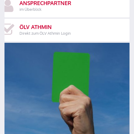
ANSPRECHPARTNER
im Überblick
ÖLV ATHMIN
Direkt zum ÖLV Athmin Login